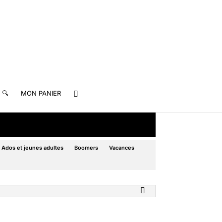
🔍
MON PANIER
Ados et jeunes adultes
Boomers
Vacances