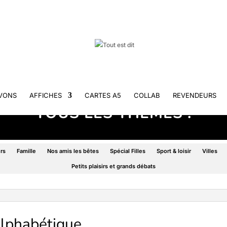
VONS
AFFICHES
CARTES A5
COLLAB
REVENDEURS
TOUS LES THÈMES !
rs
Famille
Nos amis les bêtes
Spécial Filles
Sport & loisir
Villes
Petits plaisirs et grands débats
alphabétique