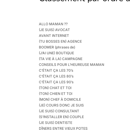
ALLO MAMAN ??
(JE SUIS) AVOCAT
AVANT INTERNET
(TU BOSSES EN) AGENCE
BOOMER (phrases de)
(J’AI UNE) BOUTIQUE
(TA VIE À LA) CAMPAGNE
CONSEILS POUR L’HEUREUSE MAMAN
C’ÉTAIT ÇA LES 70’s
C’ÉTAIT ÇA LES 80’s
C’ÉTAIT ÇA LES 90’s
(TON) CHAT ET TOI
(TON) CHIEN ET TOI
(MON) CHEF À DOMICILE
(JE) COURS DONC JE SUIS
(JE SUIS) CONSULTANT
(S’INSTALLER EN) COUPLE
(JE SUIS) DENTISTE
DÎNERS ENTRE VIEUX POTES