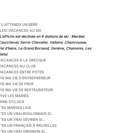
TU ATTENDS UN BÉBÉ
(LES) VACANCES AU SKI
L’affiche est déclinée en 9 stations de ski : Meribel,
Courchevel, Serre-Chevalier, Valloire, Chamrousse,
Val d’Isère, Le Grand Bornand, Genève, Chamonix, Les
Gets)
VACANCES À LA GRECQUE
VACANCES AU CLUB
VACANCES ENTRE POTES
VIS MA VIE D’ENTREPRENEUR
VIS MA VIE DE PROF
VIS MA VIE DE RESTAURATEUR
VIVE LES MARIÉS
WINE O’CLOCK
T’ES MARSEILLAIS
T’ES UN VRAI BOULONNAIS SI…
T’ES UN VRAI SÉVRIEN SI…
T’ES UN FRANÇAIS À BRUXELLES
T’ES UN VRAI GIRONDIN SI…