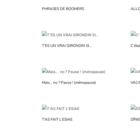
PHRASES DE BOOMERS
ALLO
T’ES UN VRAI GIRONDIN SI…
C’étai
Mais… no ? Pause ! (ménopause)
VACA
T’AS FAIT L’ESIAE
DÎNE