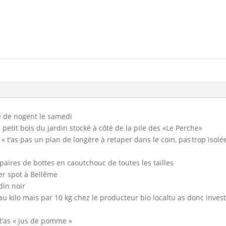
é de nogent le samedi
 petit bois du jardin stocké à côté de la pile des «Le Perche»
 t’as pas un plan de longère à retaper dans le coin, pas trop isol
paires de bottes en caoutchouc de toutes les tailles
ier spot à Bellême
din noir
au kilo mais par 10 kg chez le producteur bio localtu as donc inves
t’as « jus de pomme »