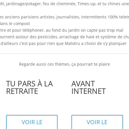
rêt, jardinage/potager, feu de cheminée, Times-up, et tu chines un
es anciens parisiens artistes, journalistes, intermittents 100% telet
 dans le compost
enêtre et pour téléphoner, au fond du jardin on capte pas trop mal
 tournent autour des pesticides, arrachage de haie et système de c
d’ailleurs c’est pas pour rien que Malotru a choisi de s’y planquer
Regarde aussi ces thèmes, ça pourrait te plaire
TU PARS À LA
AVANT
RETRAITE
INTERNET
VOIR LE
VOIR LE