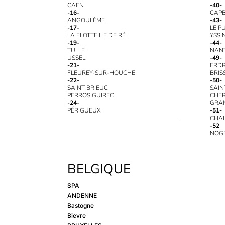
CAEN
-40-
-16-
CAP
ANGOULÈME
-43-
-17-
LE P
LA FLOTTE ILE DE RÉ
YSSI
-19-
-44-
TULLE
NAN
USSEL
-49-
-21-
ERDR
FLEUREY-SUR-HOUCHE
BRIS
-22-
-50-
SAINT BRIEUC
SAIN
PERROS GUIREC
CHE
-24-
GRAN
PÉRIGUEUX
-51-
CHA
-52
NOG
BELGIQUE
SPA
ANDENNE
Bastogne
Bievre