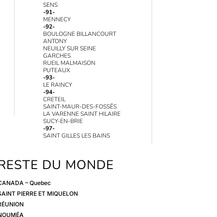
SENS
-91-
MENNECY
-92-
BOULOGNE BILLANCOURT
ANTONY
NEUILLY SUR SEINE
GARCHES
RUEIL MALMAISON
PUTEAUX
-93-
LE RAINCY
-94-
CRETEIL
SAINT-MAUR-DES-FOSSĒS
LA VARENNE SAINT HILAIRE
SUCY-EN-BRIE
-97-
SAINT GILLES LES BAINS
RESTE DU MONDE
CANADA – Quebec
SAINT PIERRE ET MIQUELON
RÉUNION
NOUMÉA