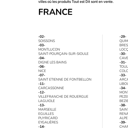
villes où les produits Tout est Dit sont en vente.
FRANCE
-02-
-29-
SOISSONS
QUI
-03-
BRES
MONTLUCON
LOCQ
SAINT-POURÇAIN-SUR-SIOULE
-30-
-04-
CAVE
DIGNE LES BAINS
-31-
-06-
TOU
NICE
COLO
-07-
-33-
SAINT ETIENNE DE FONTBELLON
ARC
-11-
LIBO
CARCASSONNE
-34-
-12-
MONT
VILLEFRANCHE DE ROUERGUE
PEZ
LAGUIOLE
BEZI
-13-
-38-
MARSEILLE
SAIN
EGUILLES
REN
PUYRICARD
ALPE
EYGALIÈRES
-39-
-14-
CHA