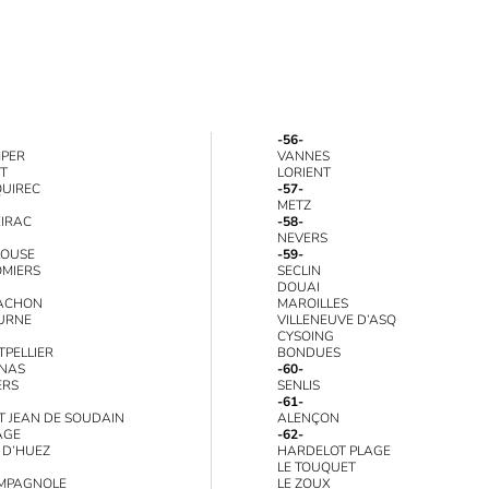
-56-
MPER
VANNES
T
LORIENT
UIREC
-57-
METZ
IRAC
-58-
NEVERS
LOUSE
-59-
MIERS
SECLIN
DOUAI
ACHON
MAROILLES
URNE
VILLENEUVE D’ASQ
CYSOING
PELLIER
BONDUES
ENAS
-60-
ERS
SENLIS
-61-
T JEAN DE SOUDAIN
ALENÇON
AGE
-62-
 D’HUEZ
HARDELOT PLAGE
LE TOUQUET
MPAGNOLE
LE ZOUX