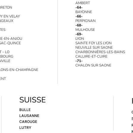
AMBERT
BRETON
-64-
BAYONNE
UY EN VELAY
-66-
NGEAUX
PERPIGNAN
-68-
TES
MULHOUSE
-69-
E-EN-ANJOU
LYON
SAC-QUINCE
SAINTE FOY LES LYON
NEUVILLE SUR SAONE
T – LO
CHARBONNIÈRES-LES-BAINS
RBOURG
CALUIRE-ET-CUIRE
VILLE
-71-
CHALON SUR SAONE
LONS-EN-CHAMPAGNE
ENT
SUISSE
BULLE
LAUSANNE
CAROUGE
LUTRY