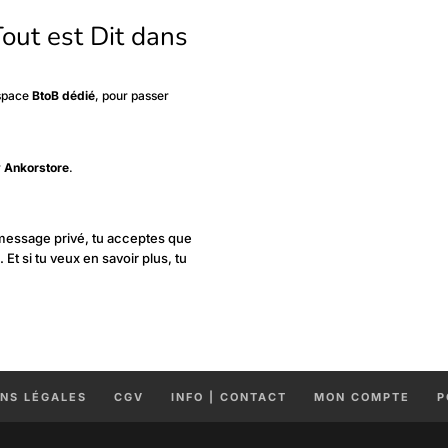
Tout est Dit dans
espace
BtoB dédié
, pour passer
r
Ankorstore
.
 message privé, tu acceptes que
Et si tu veux en savoir plus, tu
NS LÉGALES
CGV
INFO | CONTACT
MON COMPTE
P