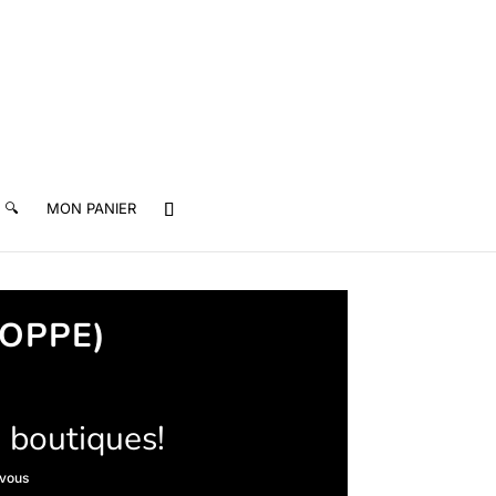
🔍
MON PANIER
LOPPE)
 boutiques!
 vous