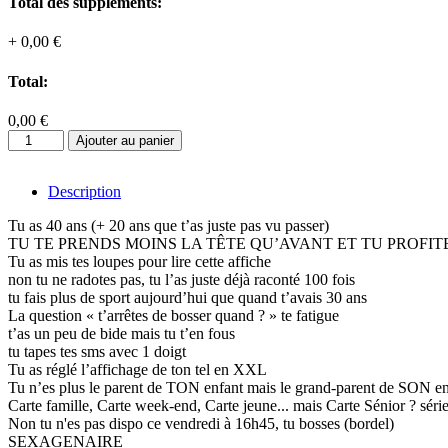
Total des suppléments:
+
0,00 €
Total:
0,00 €
quantité
Ajouter au panier
de
TU
AS
Description
60
Tu as 40 ans (+ 20 ans que t’as juste pas vu passer)
ANS
TU TE PRENDS MOINS LA TÊTE QU’AVANT ET TU PROFI
!
Tu as mis tes loupes pour lire cette affiche
non tu ne radotes pas, tu l’as juste déjà raconté 100 fois
tu fais plus de sport aujourd’hui que quand t’avais 30 ans
La question « t’arrêtes de bosser quand ? » te fatigue
t’as un peu de bide mais tu t’en fous
tu tapes tes sms avec 1 doigt
Tu as réglé l’affichage de ton tel en XXL
Tu n’es plus le parent de TON enfant mais le grand-parent de SON en
Carte famille, Carte week-end, Carte jeune... mais Carte Sénior ? séri
Non tu n'es pas dispo ce vendredi à 16h45, tu bosses (bordel)
SEXAGENAIRE