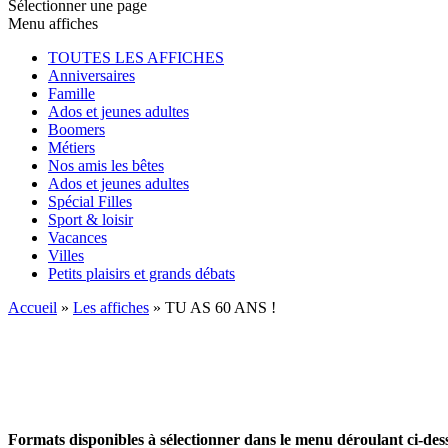
Sélectionner une page
Menu affiches
TOUTES LES AFFICHES
Anniversaires
Famille
Ados et jeunes adultes
Boomers
Métiers
Nos amis les bêtes
Ados et jeunes adultes
Spécial Filles
Sport & loisir
Vacances
Villes
Petits plaisirs et grands débats
Accueil
»
Les affiches
»
TU AS 60 ANS !
Formats disponibles à sélectionner dans le menu déroulant ci-des