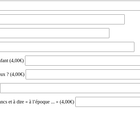
nfant (4,00€)
ieux ? (4,00€)
ncs et à dire « à l’époque ... » (4,00€)