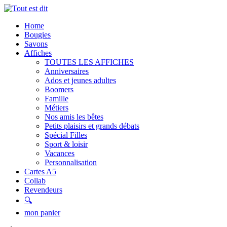
Home
Bougies
Savons
Affiches
TOUTES LES AFFICHES
Anniversaires
Ados et jeunes adultes
Boomers
Famille
Métiers
Nos amis les bêtes
Petits plaisirs et grands débats
Spécial Filles
Sport & loisir
Vacances
Personnalisation
Cartes A5
Collab
Revendeurs
🔍
mon panier