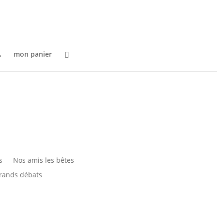

mon panier
s
Nos amis les bêtes
 grands débats