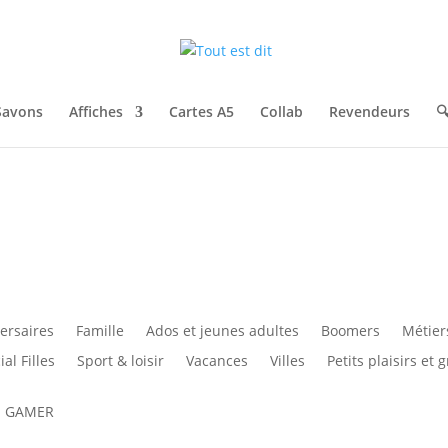
Savons
Affiches
Cartes A5
Collab
Revendeurs

ersaires
Famille
Ados et jeunes adultes
Boomers
Métier
al Filles
Sport & loisir
Vacances
Villes
Petits plaisirs et
N GAMER