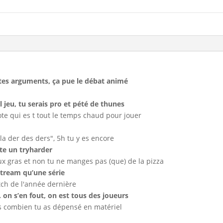
tes arguments, ça pue le débat animé
l jeu, tu serais pro et pété de thunes
ote qui es t tout le temps chaud pour jouer
 la der des ders", 5h tu y es encore
te un tryharder
ux gras et non tu ne manges pas (que) de la pizza
stream qu’une série
tch de l'année dernière
. on s’en fout, on est tous des joueurs
 combien tu as dépensé en matériel