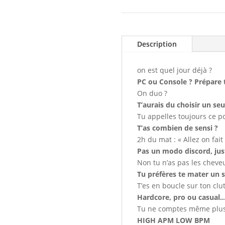
Description
on est quel jour déjà ?
PC ou Console ? Prépare 
On duo ?
T’aurais du choisir un seu
Tu appelles toujours ce p
T’as combien de sensi ?
2h du mat : « Allez on fait
Pas un modo discord, jus
Non tu n’as pas les cheve
Tu préfères te mater un 
T’es en boucle sur ton clu
Hardcore, pro ou casual..
Tu ne comptes même plus
HIGH APM LOW BPM