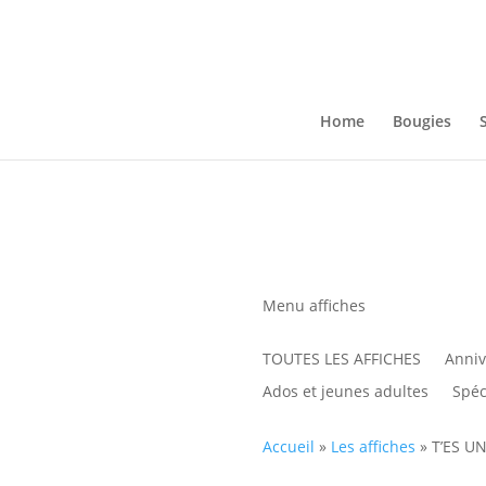
Home
Bougies
Menu affiches
TOUTES LES AFFICHES
Anniv
Ados et jeunes adultes
Spéci
Accueil
»
Les affiches
»
T’ES U