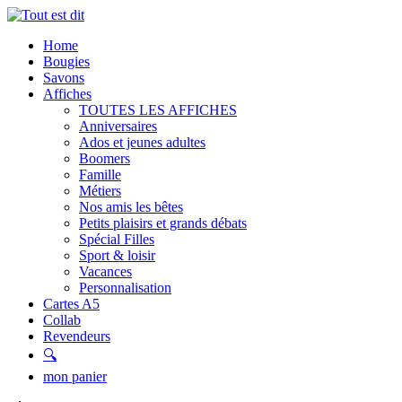
Home
Bougies
Savons
Affiches
TOUTES LES AFFICHES
Anniversaires
Ados et jeunes adultes
Boomers
Famille
Métiers
Nos amis les bêtes
Petits plaisirs et grands débats
Spécial Filles
Sport & loisir
Vacances
Personnalisation
Cartes A5
Collab
Revendeurs
🔍
mon panier