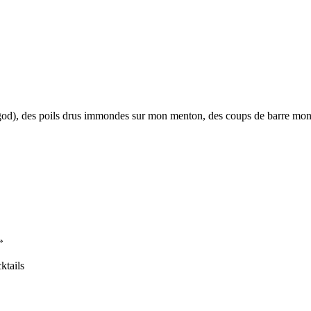
y god), des poils drus immondes sur mon menton, des coups de barre m
»
ktails