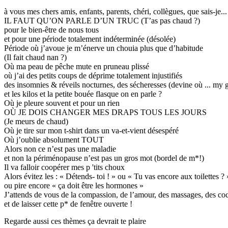
?
à vous mes chers amis, enfants, parents, chéri, collègues, que sais-je...
Pause
IL FAUT QU’ON PARLE D’UN TRUC (T’as pas chaud ?)
!
pour le bien-être de nous tous
(ménopause)
et pour une période totalement indéterminée (désolée)
Période où j’avoue je m’énerve un chouia plus que d’habitude
(Il fait chaud nan ?)
Où ma peau de pêche mute en pruneau plissé
où j’ai des petits coups de déprime totalement injustifiés
des insomnies & réveils nocturnes, des sécheresses (devine où ... m
et les kilos et la petite bouée flasque on en parle ?
Où je pleure souvent et pour un rien
OÙ JE DOIS CHANGER MES DRAPS TOUS LES JOURS
(Je meurs de chaud)
Où je tire sur mon t-shirt dans un va-et-vient désespéré
Où j’oublie absolument TOUT
Alors non ce n’est pas une maladie
et non la périménopause n’est pas un gros mot (bordel de m*!)
Il va falloir coopérer mes p 'tits choux
Alors évitez les : « Détends- toi ! » ou « Tu vas encore aux toilettes ? 
ou pire encore « ça doit être les hormones »
J’attends de vous de la compassion, de l’amour, des massages, des coc
et de laisser cette p* de fenêtre ouverte !
Regarde aussi ces thèmes ça devrait te plaire