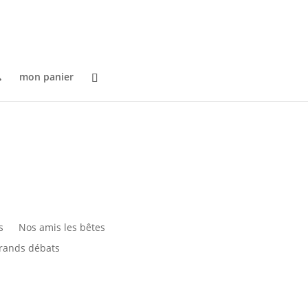

mon panier
s
Nos amis les bêtes
 grands débats