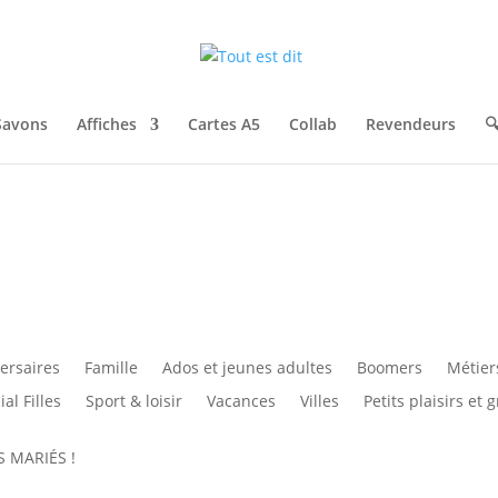
Savons
Affiches
Cartes A5
Collab
Revendeurs

ersaires
Famille
Ados et jeunes adultes
Boomers
Métier
al Filles
Sport & loisir
Vacances
Villes
Petits plaisirs et
S MARIÉS !