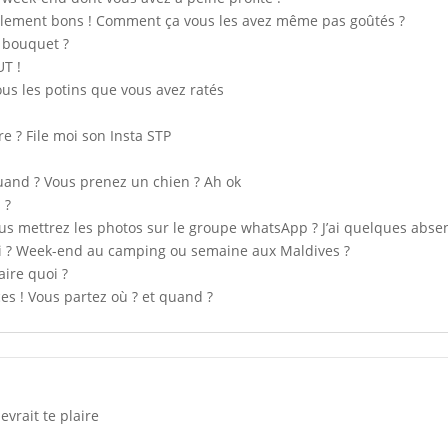
tellement bons ! Comment ça vous les avez même pas goûtés ?
e bouquet ?
T !
ous les potins que vous avez ratés
ire ? File moi son Insta STP
quand ? Vous prenez un chien ? Ah ok
 ?
ous mettrez les photos sur le groupe whatsApp ? J’ai quelques absen
i ? Week-end au camping ou semaine aux Maldives ?
aire quoi ?
es ! Vous partez où ? et quand ?
vrait te plaire