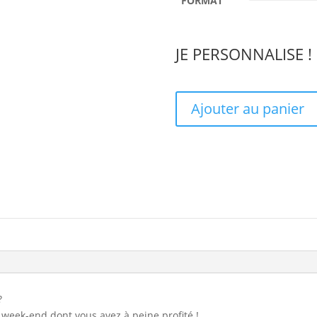
FORMAT
JE PERSONNALISE !
Ajouter au panier
?
week-end dont vous avez à peine profité !