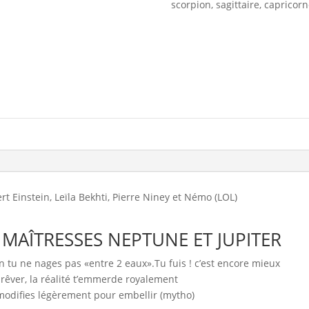
scorpion, sagittaire, capricor
t Einstein, Leïla Bekhti, Pierre Niney et Némo (LOL)
 MAÎTRESSES NEPTUNE ET JUPITER
n tu ne nages pas «entre 2 eaux».Tu fuis ! c’est encore mieux
rêver, la réalité t’emmerde royalement
modifies légèrement pour embellir (mytho)