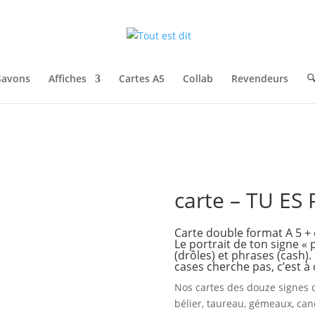
Savons
Affiches
Cartes A5
Collab
Revendeurs

carte – TU ES
Carte double format A 5 +
Le portrait de ton signe «
(drôles) et phrases (cash).
cases cherche pas, c’est 
Nos cartes des douze signes 
bélier, taureau, gémeaux, canc