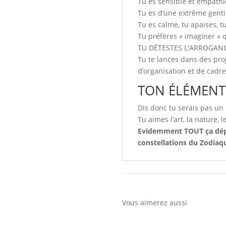
Tu es sensible et empath
Tu es d’une extrême gentil
Tu es calme, tu apaises, t
Tu préfères « imaginer » q
TU DÉTESTES L'ARROGAN
Tu te lances dans des pro
d’organisation et de cadre
TON ÉLÉMENT
Dis donc tu serais pas un 
Tu aimes l’art, la nature, l
Evidemment TOUT ça dépen
constellations du Zodiaque
Vous aimerez aussi