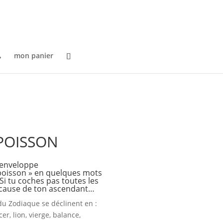

mon panier
 POISSON
 enveloppe
 poisson » en quelques mots
 Si tu coches pas toutes les
à cause de ton ascendant…
du Zodiaque se déclinent en :
er, lion, vierge, balance,