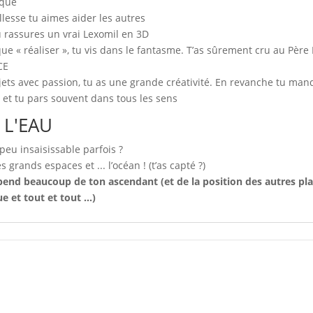
ique
lesse tu aimes aider les autres
u rassures un vrai Lexomil en 3D
ue « réaliser », tu vis dans le fantasme. T’as sûrement cru au Pèr
CE
jets avec passion, tu as une grande créativité. En revanche tu ma
 et tu pars souvent dans tous les sens
 L'EAU
peu insaisissable parfois ?
es grands espaces et ... l’océan ! (t’as capté ?)
d beaucoup de ton ascendant (et de la position des autres pla
 et tout et tout ...)