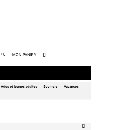
🔍
MON PANIER
Ados et jeunes adultes
Boomers
Vacances