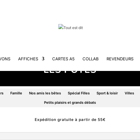
VONS
AFFICHES
CARTES A5
COLLAB
REVENDEURS
LES POTES
rs
Famille
Nos amis les bêtes
Spécial Filles
Sport & loisir
Villes
Petits plaisirs et grands débats
Expédition gratuite à partir de 55€