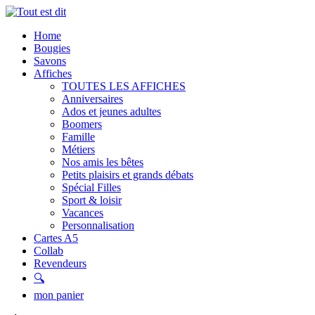
Home
Bougies
Savons
Affiches
TOUTES LES AFFICHES
Anniversaires
Ados et jeunes adultes
Boomers
Famille
Métiers
Nos amis les bêtes
Petits plaisirs et grands débats
Spécial Filles
Sport & loisir
Vacances
Personnalisation
Cartes A5
Collab
Revendeurs
🔍
mon panier