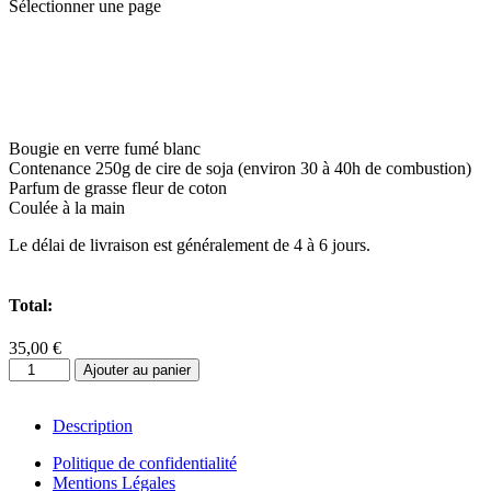
Sélectionner une page
Bougie en verre fumé blanc
Contenance 250g de cire de soja (environ 30 à 40h de combustion)
Parfum de grasse fleur de coton
Coulée à la main
Le délai de livraison est généralement de 4 à 6 jours.
Total:
35,00 €
quantité
Ajouter au panier
de
Love
mamie
Description
la
Politique de confidentialité
queen
Mentions Légales