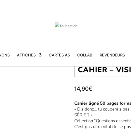
VONS
AFFICHES
CARTES A5
COLLAB
REVENDEURS
CAHIER – VIS
14,90
€
Cahier ligné 50 pages forma
« Dis donc… tu couperais pas 
SÉRIE ? »
Collection “Questions essentie
C’est pas ultra vital de se p