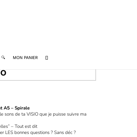
🔍
MON PANIER
IO
t A5 – Spirale
le sons de ta VISIO que je puisse suivre ma
lles” – Tout est dit
oser LES bonnes questions ? Sans déc ?