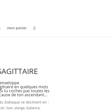

mon panier
 SAGITTAIRE
 enveloppe
agittaire en quelques mots
 Si tu coches pas toutes les
à cause de ton ascendant…
du Zodiaque se déclinent en :
er, lion, vierge, balance,