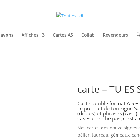
Savons
Affiches
Cartes A5
Collab
Revendeurs

carte – TU ES
Carte double format A 5 +
Le portrait de ton signe S
(drôles) et phrases (cash).
cases cherche pas, c’est 
Nos cartes des douze signes 
bélier, taureau, gémeaux, canc